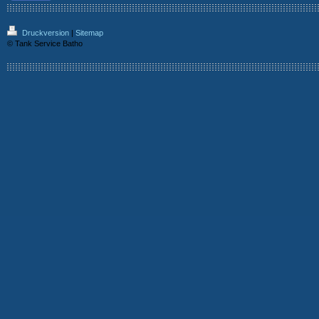
Druckversion
|
Sitemap
© Tank Service Batho