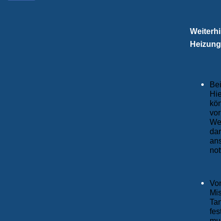
Weiterhi
Heizung
Bei
Hie
kön
vor
We
dar
an
no
Von
Mi
Tan
fes
mus