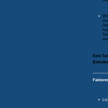
Wir
unv
Hie
Aug
Ta
an
Eine Tan
Betreibe
Faktore
Lic